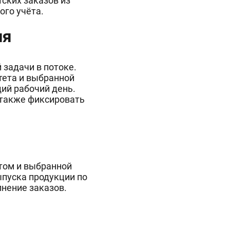
ских заказов из
ого учёта.
ия
задачи в потоке.
тета и выбранной
ий рабочий день.
 также фиксировать
том и выбранной
ыпуска продукции по
нение заказов.