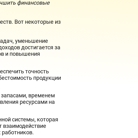
учшить финансовые
ств. Вот некоторые из
задач, уменьшение
доходов достигается за
ов и повышения
еспечить точность
бестоимость продукции
 запасами, временем
авления ресурсами на
ной системы, которая
т взаимодействие
 работников.