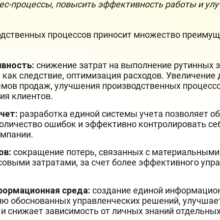
ес-процессы, повысить эффективность работы и ул
дственных процессов приносит множество преимуще
вность:
снижение затрат на выполнение рутинных 
 как следствие, оптимизация расходов. Увеличение 
мов продаж, улучшения производственных процесс
ия клиентов.
чет:
разработка единой системы учета позволяет об
оличество ошибок и эффективно контролировать се
омпании.
ов:
сокращение потерь, связанных с материальными
совыми затратами, за счет более эффективного упр
формационная среда:
создание единой информацион
ию обоснованных управленческих решений, улучшае
и снижает зависимость от личных знаний отдельных