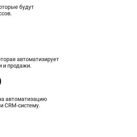
оторые будут
ссов.
оторая автоматизирует
и и продажи.
А)
 на автоматизацию
 и CRM-систему.
)