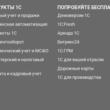
УКТЫ 1С
ПОПРОБУЙТЕ БЕСПЛ
вый учет и продажи
Демоверсии 1С
ексная автоматизация
1С:Fresh
екты 1С
Аренда 1С
ентооборот
Битрикс24
ленческий учет и МСФО
1С:ГРМ
лтерский и налоговый
1С для вашей отрасли
Дорожные карты
ата и кадровый учет
1С для производства
Ы