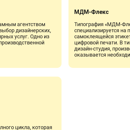
МДМ-Флекс
ламным агентством
Типография «МДМ-Флек
выбор дизайнерских,
специализируется на 
рных услуг. Одно из
самоклеящейся этике
производственной
цифровой печати. В т
дизайн-студия, произ
оказывается необход
лного цикла, которая