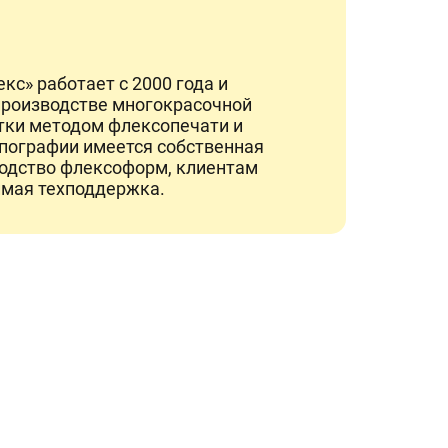
с» работает с 2000 года и
производстве многокрасочной
тки методом флексопечати и
ипографии имеется собственная
водство флексоформ, клиентам
имая техподдержка.