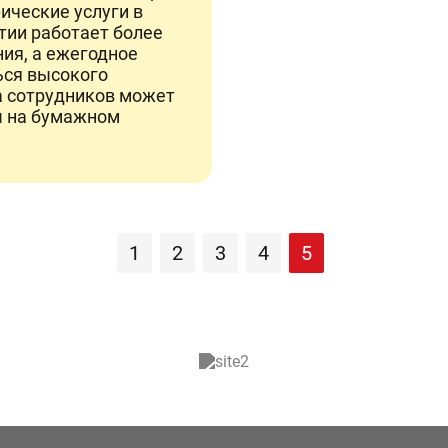
ические услуги в
тии работает более
ия, а ежегодное
ься высокого
а сотрудников может
ы на бумажном
1
2
3
4
5